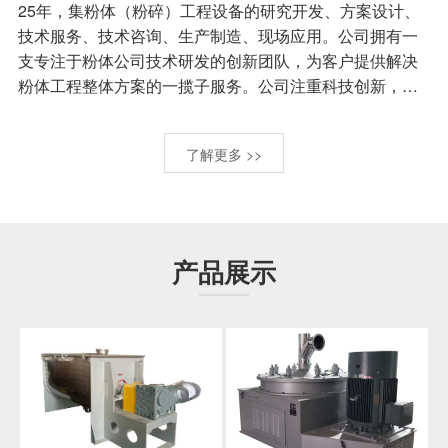
25年，集粉体（粉碎）工程设备的研究开发、方案设计、
技术服务、技术咨询、生产制造、现场应用。公司拥有一
支专注于粉体公司技术研发的创新团队，为客户提供解决
粉体工程整体方案的一揽子服务。公司注重科技创新，是
一家集开发、研究、生产各类粉碎设备的科技型企业，在
2017年被评定为“中国粉碎机行业十大品牌”，产品畅销世
了解更多 >>
界各地，深受国内外客商的好评，荣获了中国质量信誉检
验协会“国家质量检测合格产品”、“AAA级质量诚信服务会
员单位”、“浙江省机械行业首批质量信誉保证品牌”及“浙江
省重质量守诚信优秀示范单位”。本公司先后被认定为绍兴
市科技型企业、浙江省科技型中小企业，并注册有“巨力”商
产品展示
标。所开发生产的四种粉碎设备被浙江省科技厅、浙江省
经贸委认定为省级新产品，所开设的新世纪粉碎设备研究
开发中心被浙江省科技厅认定为省级企业研究开发中心。
新世纪粉碎工程技术研究开发中心被绍兴市科技局认定为
绍兴市级工程技术研究开发中心。所开发的四种工业新技
术已确认为省级新技术，所开设的企业技术中心被认定为
绍兴市企业技术中心。并且被市政府评定为嵊州市文明单