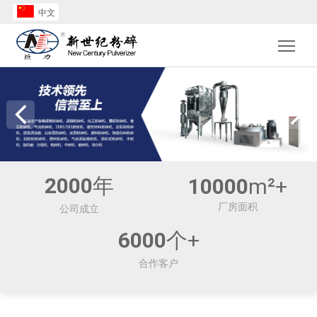
中文
Togg
2000
年
10000
m²+
厂房面积
公司成立
6000
个+
合作客户